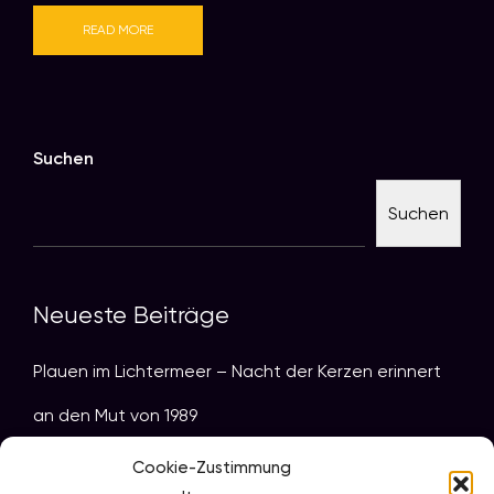
READ MORE
Suchen
Suchen
Neueste Beiträge
Plauen im Lichtermeer – Nacht der Kerzen erinnert
an den Mut von 1989
Programm zur „Nacht der Kerzen“ 2025
Cookie-Zustimmung