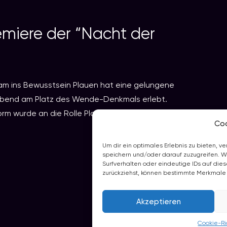
remiere der “Nacht der
gsam ins Bewusstsein Plauen hat eine gelungene
abend am Platz des Wende-Denkmals erlebt.
orm wurde an die Rolle Plauens im Herbst 1989
Co
Um dir ein optimales Erlebnis zu bieten, 
speichern und/oder darauf zuzugreifen. W
Surfverhalten oder eindeutige IDs auf dies
zurückziehst, können bestimmte Merkmale 
Akzeptieren
Cookie-Ric