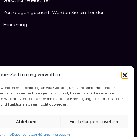
Geschichte leuchtet
Zeitzeugen gesucht: Werden Sie ein Teil der
Erinnerung
okie-Zustimmung verwalten
verwenden wir Technologien wie Cookies, um Geräteinformationen zu
enn du diesen Technologien zustimmst, können wir Daten wie das
er Website verarbeiten. Wenn du deine Einwillligung nicht erteilst oder
und Funktionen beeinträchtigt werden.
Ablehnen
Einstellungen ansehen
htlinie
Datenschutzerklärung
Impressum