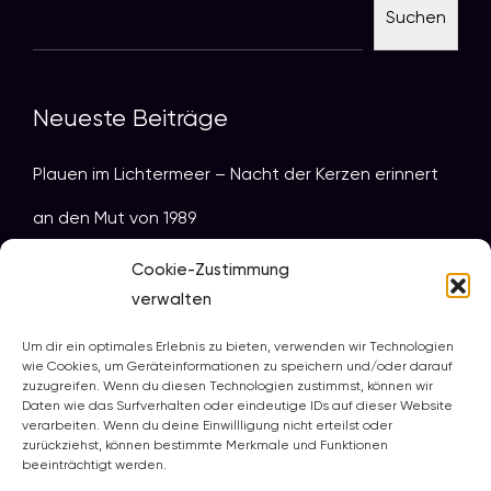
Suchen
Neueste Beiträge
Plauen im Lichtermeer – Nacht der Kerzen erinnert
an den Mut von 1989
Programm zur „Nacht der Kerzen“ 2025
Cookie-Zustimmung
verwalten
Wenn Geschichte leuchtet und Musik Herzen
Um dir ein optimales Erlebnis zu bieten, verwenden wir Technologien
berührt
wie Cookies, um Geräteinformationen zu speichern und/oder darauf
zuzugreifen. Wenn du diesen Technologien zustimmst, können wir
Die Nacht der Kerzen 2025 in Plauen – Geschichte
Daten wie das Surfverhalten oder eindeutige IDs auf dieser Website
verarbeiten. Wenn du deine Einwillligung nicht erteilst oder
leuchtet
zurückziehst, können bestimmte Merkmale und Funktionen
beeinträchtigt werden.
Zeitzeugen gesucht: Werden Sie ein Teil der